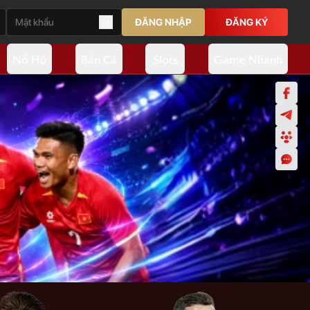
ĐĂNG NHẬP
ĐĂNG KÝ
Nổ Hũ
Bắn Cá
Slots
Game Nhanh