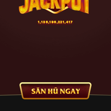
1,136,196,221,417
000
9,057,780,000
90,410,000
107,02