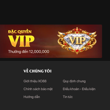
82,535,409,362
686,695,774
54,886,265
1,609,966,500
VỀ CHÚNG TÔI
Giới thiệu XO88
Quy định chung
Chính sách bảo mật
Điều khoản - Điều kiện
Hướng dẫn
Tin tức