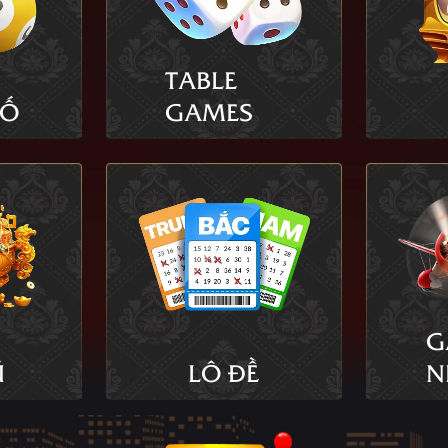
TABLE
SỐ
GAMES
G
Ũ
LÔ ĐỀ
N