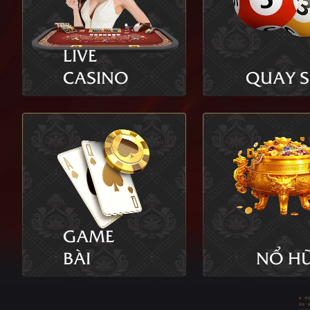
LIVE
CASINO
QUAY 
GAME
BÀI
NỔ H