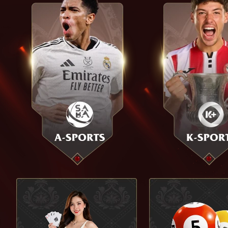
THỂ LOẠI CƯỢC