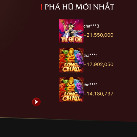
PHÁ HŨ MỚI NHẤT
cha***3
+21,550,000
tha***1
+17,902,050
tha***1
+14,180,737
0,902,500
1,513,660,000
888,790,000