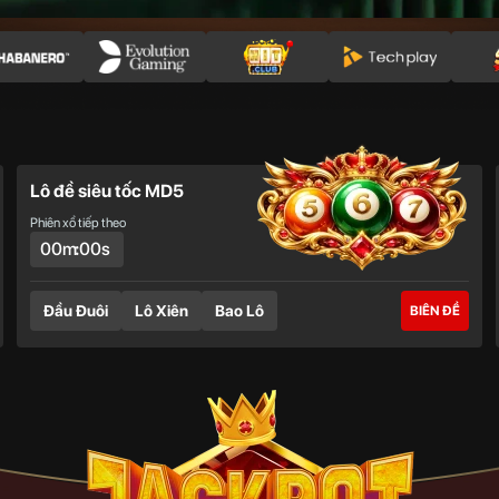
Lô đề siêu tốc MD5
Phiên xổ tiếp theo
00
m
:
00
s
Đầu Đuôi
Lô Xiên
Bao Lô
BIÊN ĐỀ