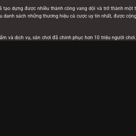
đã tạo dựng được nhiều thành công vang dội và trở thành một 
u danh sách những thương hiệu cá cược uy tín nhất, được cộn
hẩm và dịch vụ, sân chơi đã chinh phục hơn 10 triệu người chơ
hơn 1.000 đại lý trải khắp châu Á,
XO88
đang tiến bước vững c
m vọng.
nhất
 cược nổi tiếng được đông đảo anh em cược thủ yêu thích. Chín
CHÚNG TÔI
DANH MỤC
 gặp khó khăn trong việc lựa chọn đường link cá cược.
Liên Hệ
Chính Sách Bảo Mật
Về Chúng Tôi
Miễn Trừ Trách Nhiệm
Khuyến Mãi XO88
Chính Sách Độ Tuổi