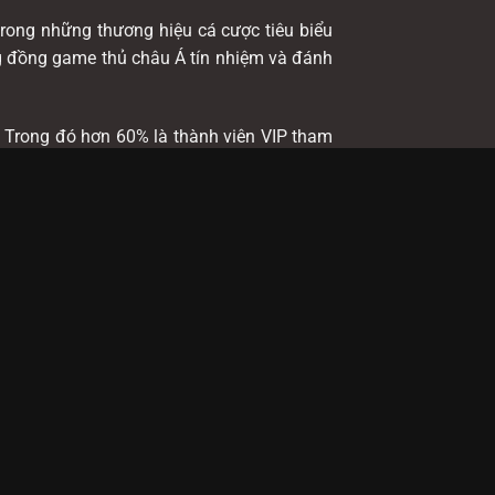
trong những thương hiệu cá cược tiêu biểu
g đồng game thủ châu Á tín nhiệm và đánh
i. Trong đó hơn 60% là thành viên VIP tham
hắc trong quá trình mở rộng thị trường và
h vì vậy mà xuất hiện rất nhiều trang web
KÊNH LIÊN HỆ
SĐT: 0365200047
ĐỊA CHỈ: 409 Nguyễn Trọng
Tuyển, Phường 2, Tân Bình,
Hồ Chí Minh, Vietnam.