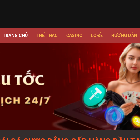
TRANG CHỦ
THỂ THAO
CASINO
LÔ ĐỀ
HƯỚNG DẪN