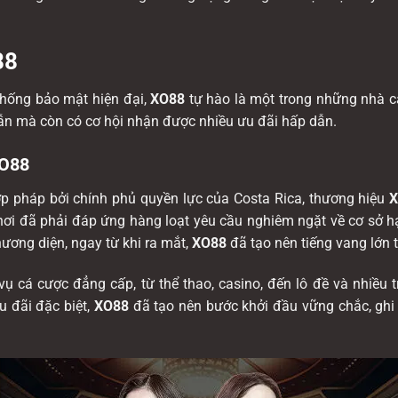
88
thống bảo mật hiện đại,
XO88
tự hào là một trong những nhà cá
dẫn mà còn có cơ hội nhận được nhiều ưu đãi hấp dẫn.
 XO88
p pháp bởi chính phủ quyền lực của Costa Rica, thương hiệu
chơi đã phải đáp ứng hàng loạt yêu cầu nghiêm ngặt về cơ sở hạ
hương diện, ngay từ khi ra mắt,
XO88
đã tạo nên tiếng vang lớn t
ụ cá cược đẳng cấp, từ thể thao, casino, đến lô đề và nhiều t
 đãi đặc biệt,
XO88
đã tạo nên bước khởi đầu vững chắc, ghi