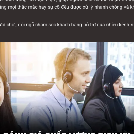
ng mọi thắc mắc hay sự cố đều được xử lý nhanh chóng và kh
 chơi, đội ngũ chăm sóc khách hàng hỗ trợ qua nhiều kênh như 