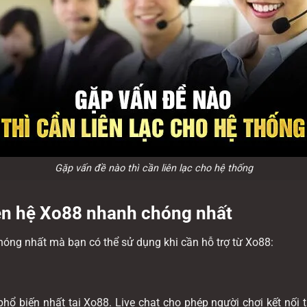
Gặp vấn đề nào thì cần liên lạc cho hệ thống
ên hệ Xo88 nhanh chóng nhất
chóng nhất mà bạn có thể sử dụng khi cần hỗ trợ từ Xo88:
ổ biến nhất tại Xo88. Live chat cho phép người chơi kết nối 