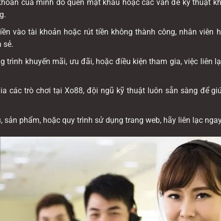
khoản của mình do quên mật khẩu hoặc các vấn đề kỹ thuật k
g.
iền vào tài khoản hoặc rút tiền không thành công, nhân viên h
 sẻ.
 trình khuyến mãi, ưu đãi, hoặc điều kiện tham gia, việc liên lạ
a các trò chơi tại Xo88, đội ngũ kỹ thuật luôn sẵn sàng để gi
 sản phẩm, hoặc quy trình sử dụng trang web, hãy liên lạc ngay