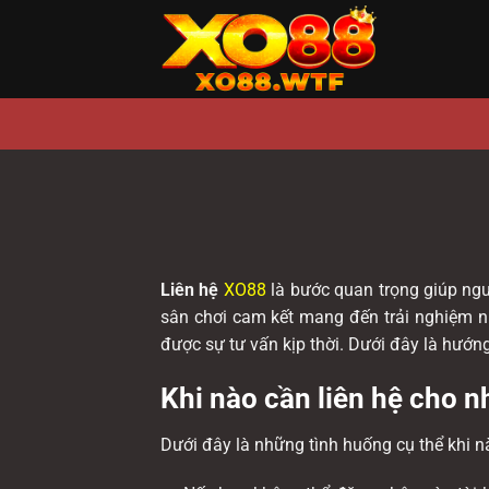
Liên hệ
XO88
là bước quan trọng giúp ngườ
sân chơi cam kết mang đến trải nghiệm n
được sự tư vấn kịp thời. Dưới đây là hướng
Khi nào cần liên hệ cho 
Dưới đây là những tình huống cụ thể khi nà