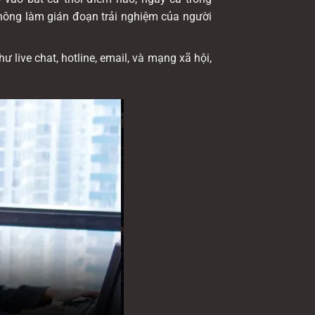
ông làm gián đoạn trải nghiệm của người
live chat, hotline, email, và mạng xã hội,