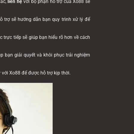
hác,
liên hệ
với bộ phận hỗ trợ của Xo88 sẽ
ỗ trợ sẽ hướng dẫn bạn quy trình xử lý để
c trực tiếp sẽ giúp bạn hiểu rõ hơn về cách
úp bạn giải quyết và khôi phục trải nghiệm
 với Xo88 để được hỗ trợ kịp thời.