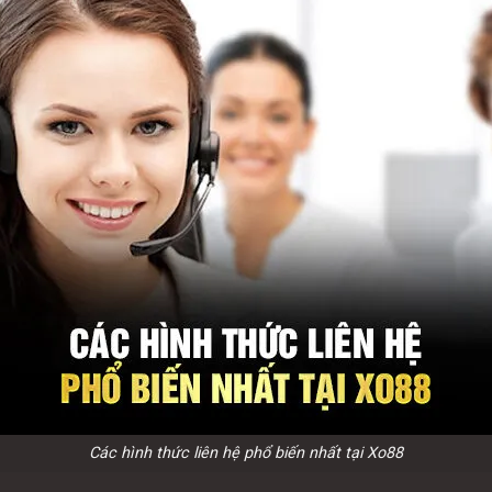
Các hình thức liên hệ phổ biến nhất tại Xo88